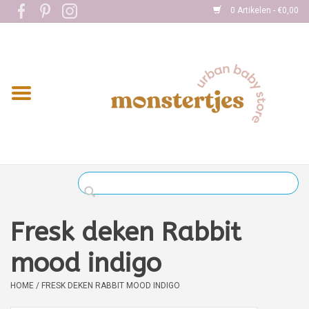
0 Artikelen - €0,00
Home
Eten
Kleding
Onderweg
Slapen
Spelen
Fresk deken Rabbit
Verzorging
mood indigo
HOME
/
FRESK DEKEN RABBIT MOOD INDIGO
Boekjes