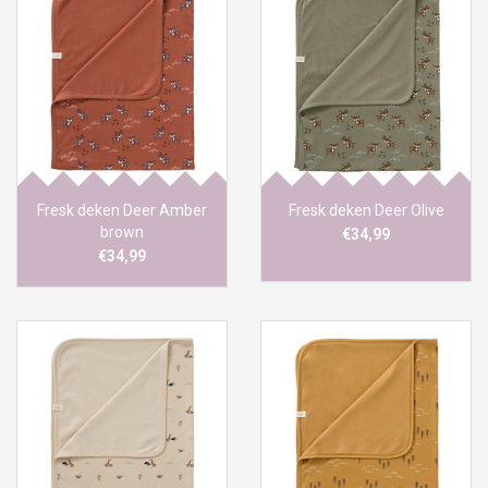
Fresk deken Deer Amber
Fresk deken Deer Olive
brown
€34,99
€34,99