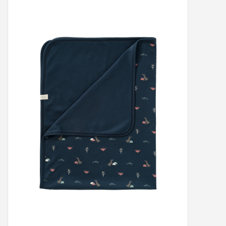
Peter/metergeschenken &
kaartjes
Cadeaubon
Naar school
Sales
Merken