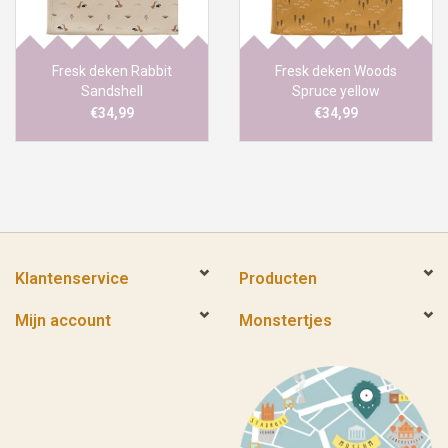
Fresk deken Rabbit
Fresk deken Woods
Sandshell
Spruce yellow
€34,99
€34,99
Klantenservice
Producten
Mijn account
Monstertjes