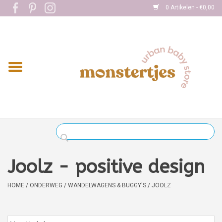
0 Artikelen - €0,00
Home
Eten
Kleding
Onderweg
Slapen
Spelen
Joolz - positive design
Verzorging
HOME
/
ONDERWEG
/
WANDELWAGENS & BUGGY'S
/
JOOLZ
Boekjes