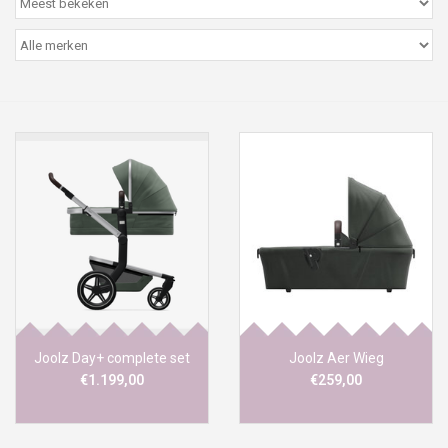
Peter/metergeschenken &
kaartjes
Cadeaubon
Naar school
Sales
Merken
Joolz Day+ complete set
Joolz Aer Wieg
€1.199,00
€259,00