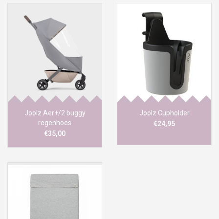
Joolz Aer+/2 buggy
Joolz Cupholder
regenhoes
€24,95
€35,00