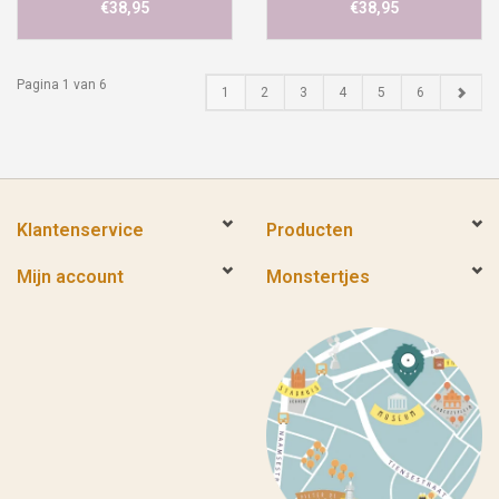
€38,95
€38,95
Pagina 1 van 6
1
2
3
4
5
6
Klantenservice
Producten
Mijn account
Monstertjes