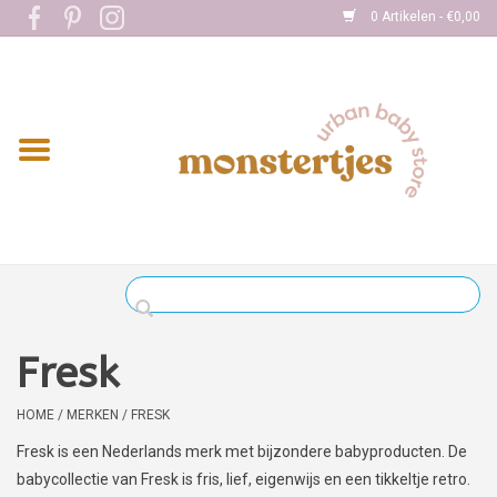
0 Artikelen - €0,00
Home
Eten
Kleding
Onderweg
Slapen
Spelen
Fresk
Verzorging
HOME
/
MERKEN
/
FRESK
Fresk is een Nederlands merk met bijzondere babyproducten. De
Boekjes
babycollectie van Fresk is fris, lief, eigenwijs en een tikkeltje retro.