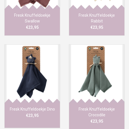
Fresk Knuffeldoekje
Fresk Knuffeldoekje
Swallow
Rabbit
€23,95
€23,95
Fresk Knuffeldoekje Dino
Fresk Knuffeldoekje
Crocodile
€23,95
€23,95