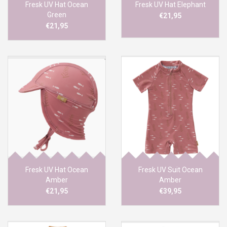
Fresk UV Hat Ocean
Fresk UV Hat Elephant
Green
€21,95
€21,95
Fresk UV Hat Ocean
Fresk UV Suit Ocean
Amber
Amber
€21,95
€39,95