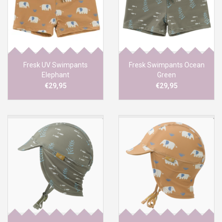
Fresk UV Swimpants
Fresk Swimpants Ocean
Elephant
Green
€29,95
€29,95