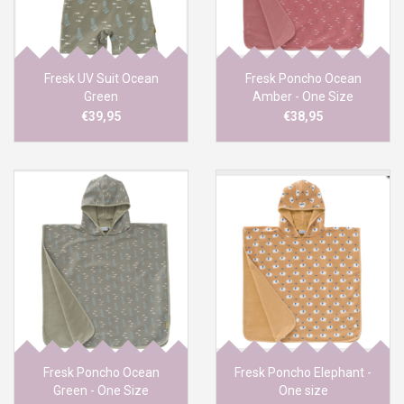
Fresk UV Suit Ocean
Fresk Poncho Ocean
Green
Amber - One Size
€39,95
€38,95
Fresk Poncho Ocean
Fresk Poncho Elephant -
Green - One Size
One size