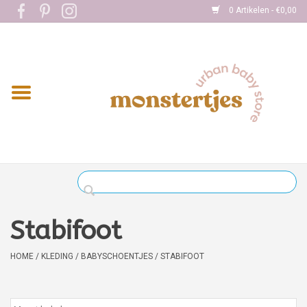
0 Artikelen - €0,00
Home
Eten
Kleding
Onderweg
Slapen
Spelen
Stabifoot
Verzorging
HOME
/
KLEDING
/
BABYSCHOENTJES
/
STABIFOOT
Boekjes