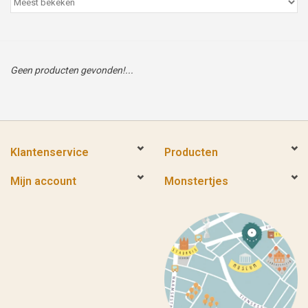
Peter/metergeschenken &
kaartjes
Geen producten gevonden!...
Cadeaubon
Naar school
Sales
Klantenservice
Producten
Mijn account
Monstertjes
Merken