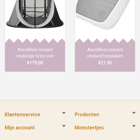
AeroMoov instant
AeroMoov instant
reisbedje Grey rock
reisbed hoeslaken
€179,00
€21,95
Klantenservice
Producten
Mijn account
Monstertjes