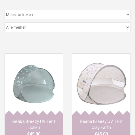
Peter/metergeschenken &
kaartjes
Cadeaubon
Naar school
Sales
Merken
Béaba Breezy UV Tent
Béaba Breezy UV Tent
Lichen
Clay Earth
€45,00
€45,00