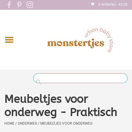
0 Artikelen - €0,00
Home
Eten
Kleding
Onderweg
Slapen
Spelen
Meubeltjes voor
Verzorging
onderweg - Praktisch
Boekjes
HOME
/
ONDERWEG
/
MEUBELTJES VOOR ONDERWEG