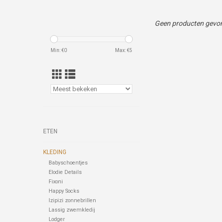
Geen producten gevon
Min: €
0
Max: €
5
ETEN
KLEDING
Babyschoentjes
Elodie Details
Fixoni
Happy Socks
Izipizi zonnebrillen
Lassig zwemkledij
Lodger