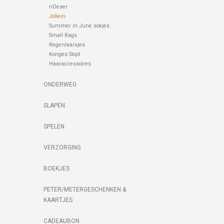
nOeser
Jollein
Summer in June sokjes
Small Rags
Regenlaarsjes
Konges Slojd
Haaraccessoires
ONDERWEG
SLAPEN
SPELEN
VERZORGING
BOEKJES
PETER/METERGESCHENKEN &
KAARTJES
CADEAUBON