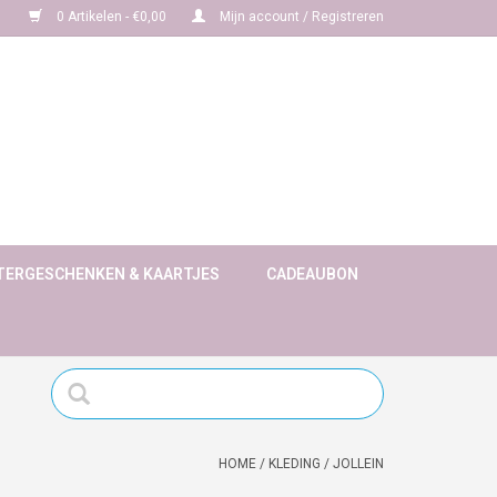
0 Artikelen - €0,00
Mijn account / Registreren
TERGESCHENKEN & KAARTJES
CADEAUBON
HOME
/
KLEDING
/
JOLLEIN