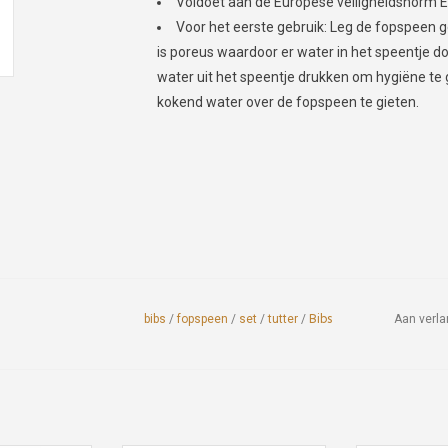
Voldoet aan de Europese veiligheidsnorm 
Voor het eerste gebruik: Leg de fopspeen 
is poreus waardoor er water in het speentje d
water uit het speentje drukken om hygiëne t
kokend water over de fopspeen te gieten.
bibs
/
fopspeen
/
set
/
tutter
/
Bibs
Aan verla