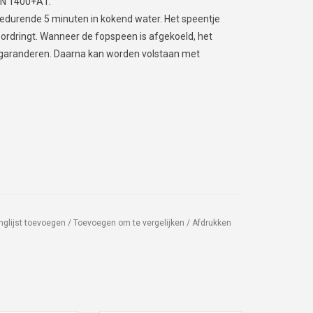
EN 1400+A1.
gedurende 5 minuten in kokend water. Het speentje
oordringt. Wanneer de fopspeen is afgekoeld, het
e garanderen. Daarna kan worden volstaan met
nglijst toevoegen
/
Toevoegen om te vergelijken
/
Afdrukken