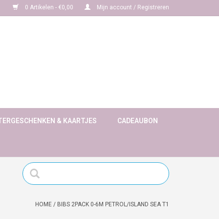
0 Artikelen - €0,00
Mijn account / Registreren
TERGESCHENKEN & KAARTJES
CADEAUBON
HOME
/
BIBS 2PACK 0-6M PETROL/ISLAND SEA T1