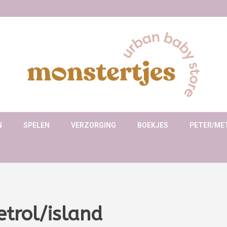
N
SPELEN
VERZORGING
BOEKJES
PETER/ME
trol/island