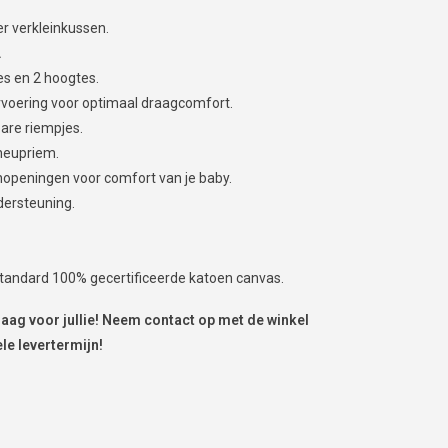
r verkleinkussen.
.
es en 2 hoogtes.
oering voor optimaal draagcomfort.
are riempjes.
heupriem.
openingen voor comfort van je baby.
dersteuning.
andard 100% gecertificeerde katoen canvas.
raag voor jullie! Neem contact op met de winkel
le levertermijn!