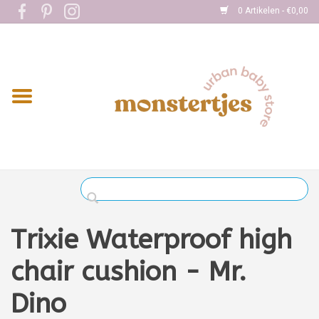
0 Artikelen - €0,00
Home
Eten
Kleding
Onderweg
Slapen
Spelen
Trixie Waterproof high
Verzorging
chair cushion - Mr.
Dino
Boekjes