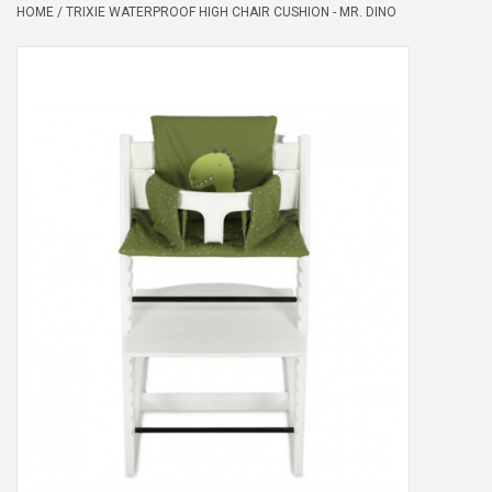
HOME
/
TRIXIE WATERPROOF HIGH CHAIR CUSHION - MR. DINO
Peter/metergeschenken &
kaartjes
Cadeaubon
Naar school
Sales
Merken