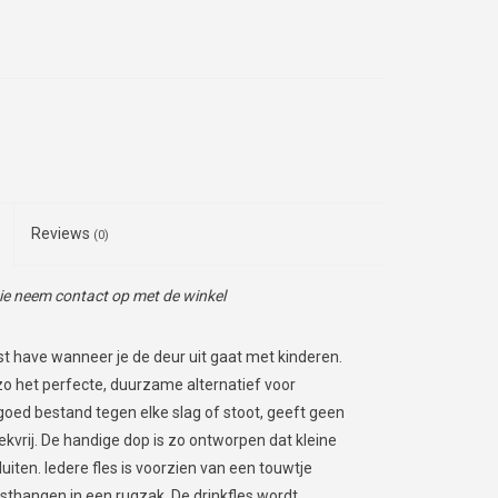
Reviews
(0)
tie neem contact op met de winkel
st have wanneer je de deur uit gaat met kinderen.
 zo het perfecte, duurzame alternatief voor
, goed bestand tegen elke slag of stoot, geeft geen
lekvrij. De handige dop is zo ontworpen dat kleine
ten. Iedere fles is voorzien van een touwtje
sthangen in een rugzak. De drinkfles wordt