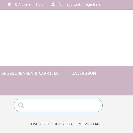
0 Artikelen - €0,00
Mijn account / Registreren
TERGESCHENKEN & KAARTJES
CADEAUBON
HOME
/
TRIXIE DRINKFLES 350ML MR. SHARK