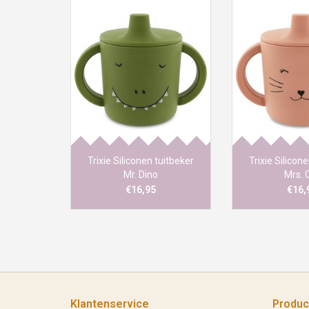
Schattige siliconen tuitbeker
Schattige silico
van Trixie. Door de grote
van Trixie. Do
handvatten kunnen kinderen
handvatten kun
zonder te morsen oefenen op
zonder te morse
het vasthouden en het
het vasthoud
kantelen van een beker.
kantelen van 
Trixie Siliconen tuitbeker
Trixie Silicon
Mr. Dino
Mrs. 
€16,95
€16,
Klantenservice
Produc