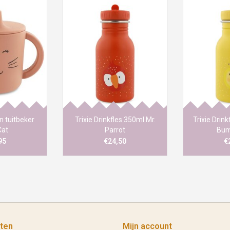
nen tuitbeker
De speelse drinkflessen van
De speelse 
or de grote
Trixie zijn een must have
Trixie zij
nen kinderen
wanneer je de deur uit gaat
wanneer je 
n oefenen op
met kinderen. De fles is
met kinder
en en het
gemaakt uit roestvrij staal en
gemaakt uit r
een beker.
vormt zo het perfecte,
vormt zo 
duurzame alternatief voor
duurzame a
wegwerp plastic flesjes.
wegwerp pl
en tuitbeker
Trixie Drinkfles 350ml Mr.
Trixie Drin
Cat
Parrot
Bum
95
€24,50
€
ten
Mijn account