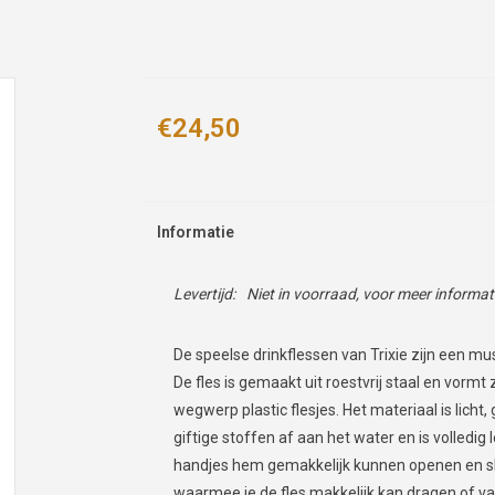
€24,50
Informatie
Levertijd:
Niet in voorraad, voor meer informa
De speelse drinkflessen van Trixie zijn een mu
De fles is gemaakt uit roestvrij staal en vormt
wegwerp plastic flesjes. Het materiaal is licht
giftige stoffen af aan het water en is volledig 
handjes hem gemakkelijk kunnen openen en slui
waarmee je de fles makkelijk kan dragen of va