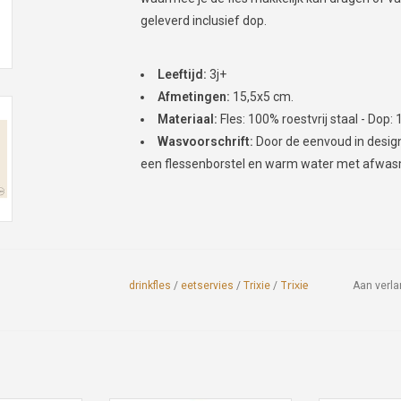
geleverd inclusief dop.
Leeftijd:
3j+
Afmetingen:
15,5x5 cm.
Materiaal:
Fles: 100% roestvrij staal - Dop
Wasvoorschrift:
Door de eenvoud in design
een flessenborstel en warm water met afwas
drinkfles
/
eetservies
/
Trixie
/
Trixie
Aan verla