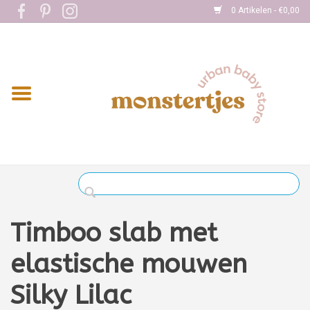
0 Artikelen - €0,00
Home
Eten
Kleding
Onderweg
Slapen
Spelen
Timboo slab met
Verzorging
elastische mouwen
Silky Lilac
Boekjes