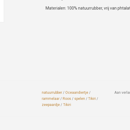
Materialen: 100% natuurrubber, vrij van phtala
natuurrubber
/
Oceaandiertje
/
Aan verla
rammelaar
/
Roos
/
spelen
/
Tikiri
/
zeepaardje
/
Tikiri