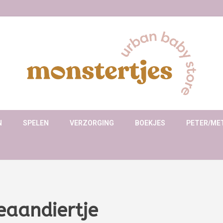
N
SPELEN
VERZORGING
BOEKJES
PETER/ME
ceaandiertje