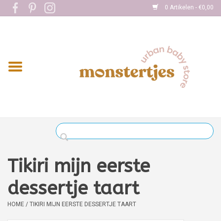
0 Artikelen - €0,00
Home
Eten
Kleding
Onderweg
Slapen
Spelen
Tikiri mijn eerste
Verzorging
dessertje taart
HOME
/
TIKIRI MIJN EERSTE DESSERTJE TAART
Boekjes