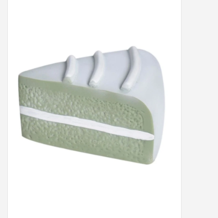
Peter/metergeschenken &
kaartjes
Cadeaubon
Naar school
Sales
Merken