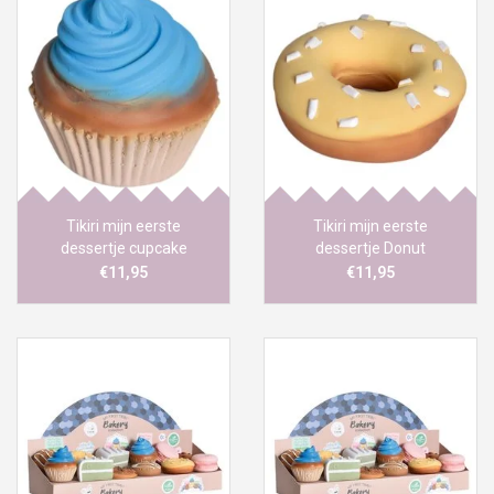
Tikiri mijn eerste
Tikiri mijn eerste
dessertje cupcake
dessertje Donut
€11,95
€11,95