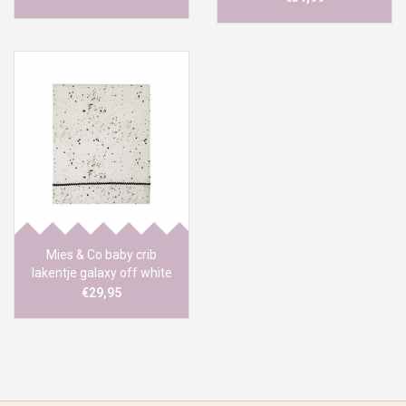
Mies & Co baby crib
lakentje galaxy off white
80x100
€29,95