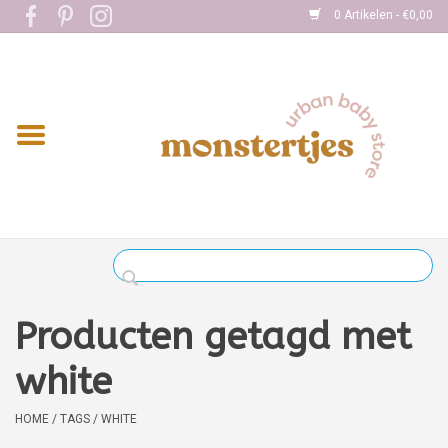
0 Artikelen - €0,00
Home
Eten
Kleding
Onderweg
Slapen
Spelen
Producten getagd met
Verzorging
white
Boekjes
HOME
/
TAGS
/
WHITE