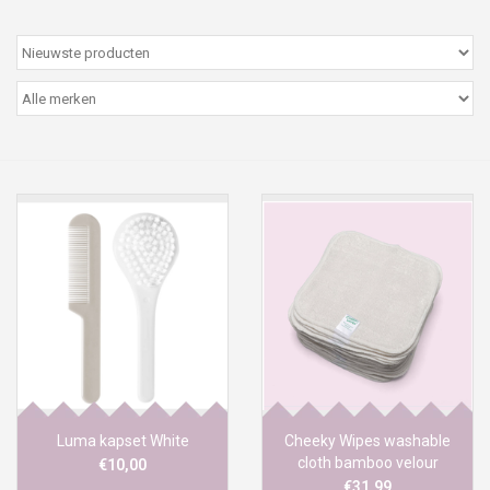
Peter/metergeschenken &
kaartjes
Cadeaubon
Naar school
Sales
Merken
Luma kapset White
Cheeky Wipes washable
cloth bamboo velour
€10,00
baby wipes Nature white
€31,99