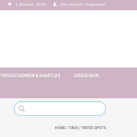
0 Artikelen - €0,00
Mijn account / Registreren
TERGESCHENKEN & KAARTJES
CADEAUBON
HOME
/
TAGS
/
TINTED SPOTS