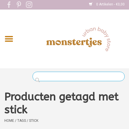
0 Artikelen - €0,00
Home
Eten
Kleding
Onderweg
Slapen
Spelen
Producten getagd met
Verzorging
stick
Boekjes
HOME
/
TAGS
/
STICK