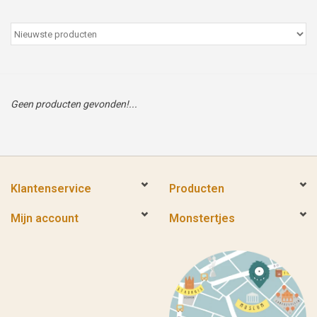
Peter/metergeschenken &
kaartjes
Cadeaubon
Geen producten gevonden!...
Naar school
Sales
Klantenservice
Producten
Merken
Mijn account
Monstertjes