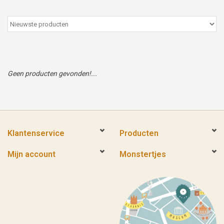
Peter/metergeschenken &
kaartjes
Cadeaubon
Geen producten gevonden!...
Naar school
Sales
Klantenservice
Producten
Merken
Mijn account
Monstertjes