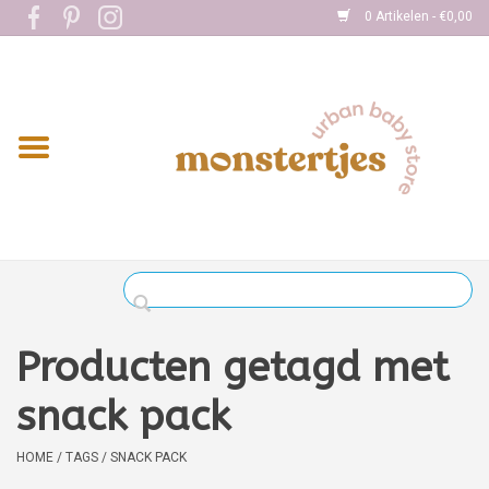
0 Artikelen - €0,00
Home
Eten
Kleding
Onderweg
Slapen
Spelen
Producten getagd met
Verzorging
snack pack
Boekjes
HOME
/
TAGS
/
SNACK PACK