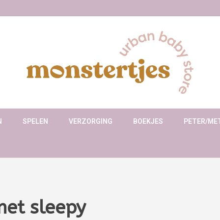
N
SPELEN
VERZORGING
BOEKJES
PETER/ME
met sleepy