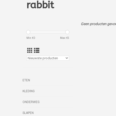
rabbit
Geen producten gevon
Min: €
0
Max: €
5
ETEN
KLEDING
ONDERWEG
SLAPEN