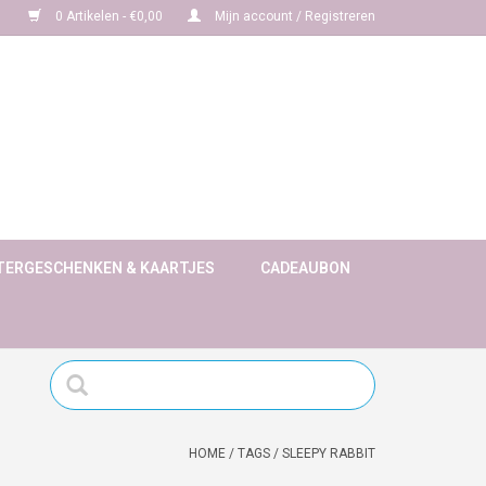
0 Artikelen - €0,00
Mijn account / Registreren
TERGESCHENKEN & KAARTJES
CADEAUBON
HOME
/
TAGS
/
SLEEPY RABBIT