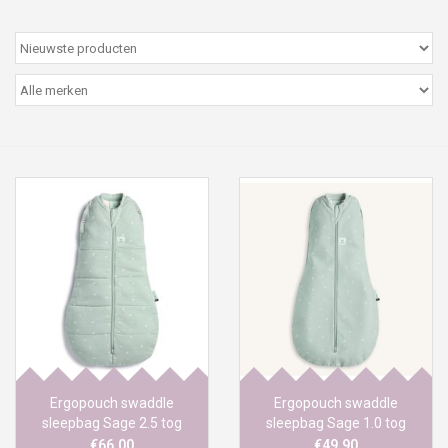
Peter/metergeschenken &
kaartjes
Cadeaubon
Naar school
Sales
Merken
Ergopouch swaddle
Ergopouch swaddle
sleepbag Sage 2.5 tog
sleepbag Sage 1.0 tog
€66,00
€49,90