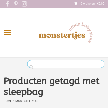
0 Artikelen - €0,00
Home
Eten
Kleding
Onderweg
Slapen
Spelen
Producten getagd met
Verzorging
sleepbag
Boekjes
HOME
/
TAGS
/
SLEEPBAG