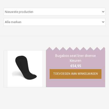
Peter/metergeschenken &
kaartjes
Cadeaubon
Naar school
Sales
Bugaboo seat liner diverse
kleuren
€54,95
Merken
TOEVOEGEN AAN WINKELWAGEN