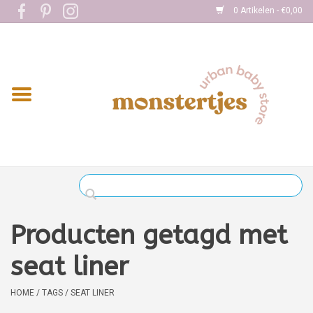
0 Artikelen - €0,00
Home
Eten
Kleding
Onderweg
Slapen
Spelen
Producten getagd met
Verzorging
seat liner
Boekjes
HOME
/
TAGS
/
SEAT LINER