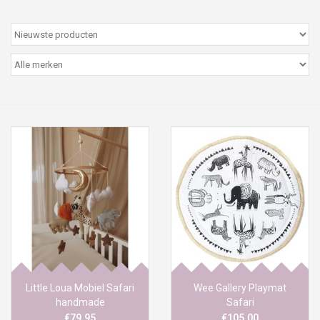
Peter/metergeschenken &
kaartjes
Cadeaubon
Naar school
Sales
Merken
Little Loua Mobiel Safari
Wee Gallery Playmat
handmade
Safari
€79,95
€105,00