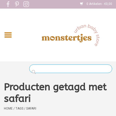
0 Artikelen - €0,00
Home
Eten
Kleding
Onderweg
Slapen
Spelen
Producten getagd met
Verzorging
safari
Boekjes
HOME
/
TAGS
/
SAFARI