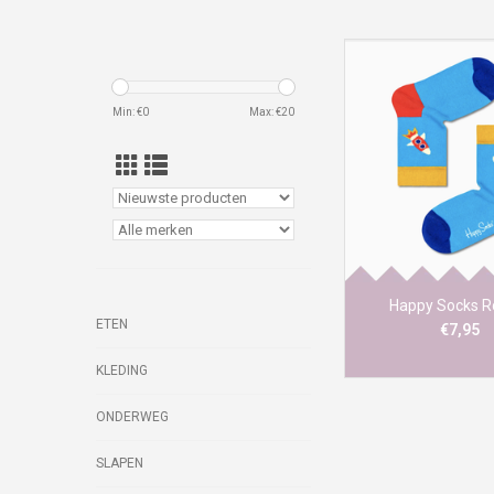
Min: €
0
Max: €
20
Lanceer je kleintje de
deze Rocket Happ
Happy Socks R
ETEN
€7,95
KLEDING
ONDERWEG
SLAPEN