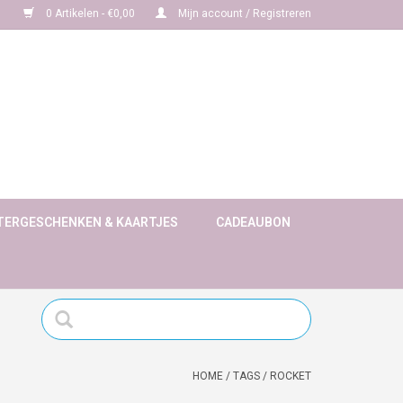
0 Artikelen - €0,00
Mijn account / Registreren
TERGESCHENKEN & KAARTJES
CADEAUBON
HOME
/
TAGS
/
ROCKET