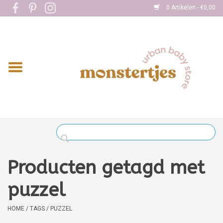
0 Artikelen - €0,00
Home
Eten
Kleding
Onderweg
Slapen
Spelen
Producten getagd met
Verzorging
puzzel
Boekjes
HOME
/
TAGS
/
PUZZEL