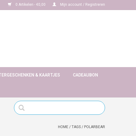
0 Artikelen - €0,00
Mijn account / Registreren
TERGESCHENKEN & KAARTJES
CADEAUBON
HOME
/
TAGS
/
POLARBEAR