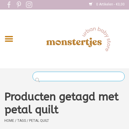
0 Artikelen - €0,00
Home
Eten
Kleding
Onderweg
Slapen
Spelen
Producten getagd met
Verzorging
petal quilt
Boekjes
HOME
/
TAGS
/
PETAL QUILT