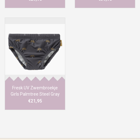
Fresk UV Zwembroekje
Girls Palmtree Steel Gray
€21,95