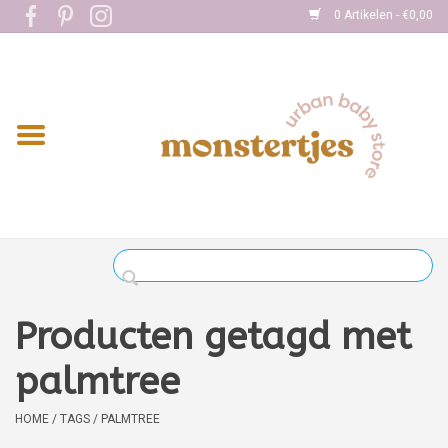
0 Artikelen - €0,00
Home
Eten
Kleding
Onderweg
Slapen
Spelen
Producten getagd met
Verzorging
palmtree
Boekjes
HOME
/
TAGS
/
PALMTREE