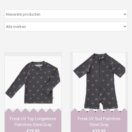
Peter/metergeschenken &
kaartjes
Cadeaubon
Naar school
Sales
Merken
Fresk UV Top Longsleeve
Fresk UV Suit Palmtree
Palmtree Steel Gray
Steel Gray
€29,95
€39,95