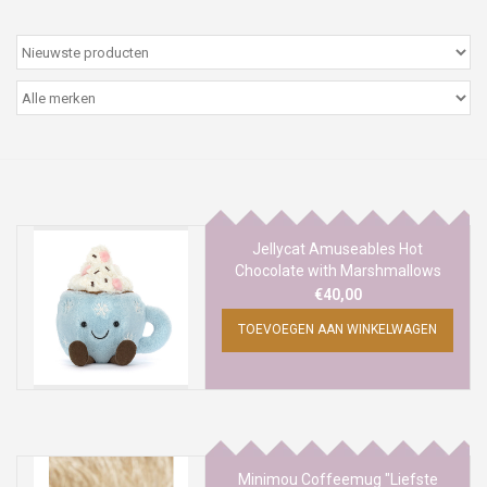
Peter/metergeschenken &
kaartjes
Cadeaubon
Naar school
Sales
Jellycat Amuseables Hot
Chocolate with Marshmallows
€40,00
Merken
TOEVOEGEN AAN WINKELWAGEN
Minimou Coffeemug "Liefste