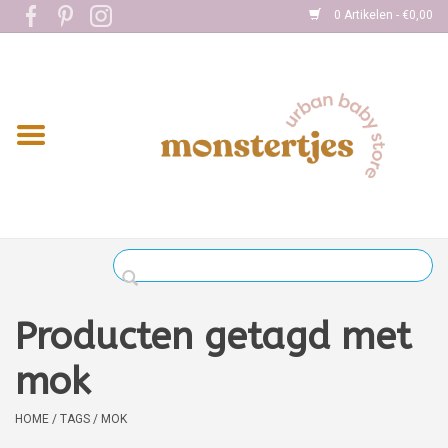
0 Artikelen - €0,00
Home
Eten
Kleding
Onderweg
Slapen
Spelen
Producten getagd met
Verzorging
mok
Boekjes
HOME
/
TAGS
/
MOK