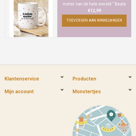
meter van de hele wereld " Beats
of Love
€12,99
TOEVOEGEN AAN WINKELWAGEN
Klantenservice
Producten
Mijn account
Monstertjes