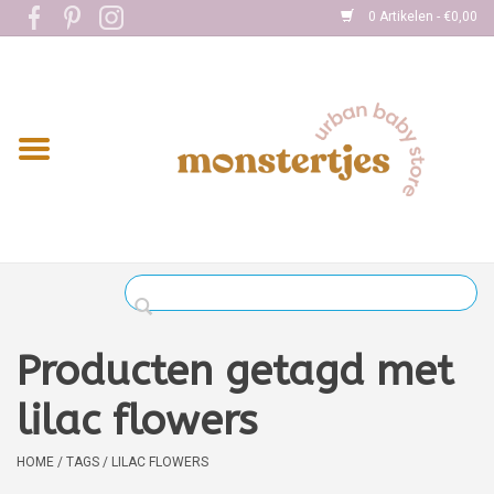
0 Artikelen - €0,00
Home
Eten
Kleding
Onderweg
Slapen
Spelen
Producten getagd met
Verzorging
lilac flowers
Boekjes
HOME
/
TAGS
/
LILAC FLOWERS