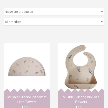
Peter/metergeschenken &
kaartjes
Cadeaubon
Naar school
Sales
Merken
Mushie Silicone Placemat
Mushie Silicone Bib Lilac
Lilac Flowers
Flowers
€16,00
€16,00