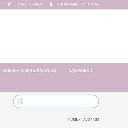
0 Artikelen - €0,00
Mijn account / Registreren
TERGESCHENKEN & KAARTJES
CADEAUBON
HOME
/
TAGS
/
IRIS