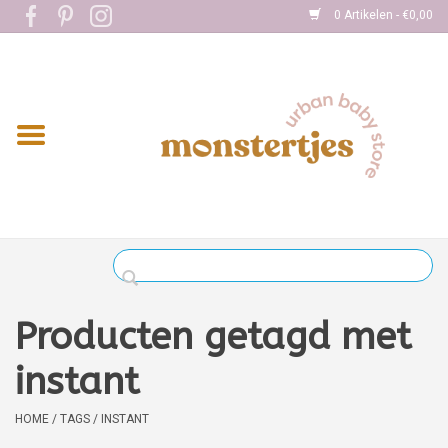
0 Artikelen - €0,00
Home
Eten
Kleding
Onderweg
Slapen
Spelen
Producten getagd met
Verzorging
instant
Boekjes
HOME
/
TAGS
/
INSTANT