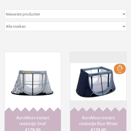
Peter/metergeschenken &
kaartjes
Cadeaubon
Naar school
Sales
Merken
AeroMoov instant
AeroMoov instant
reisbedje Giraf
reisbedje Blue Whale
€179,00
€179,00