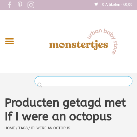
0 Artikelen - €0,00
Home
Eten
Kleding
Onderweg
Slapen
Spelen
Producten getagd met
Verzorging
If I were an octopus
Boekjes
HOME
/
TAGS
/
IF I WERE AN OCTOPUS