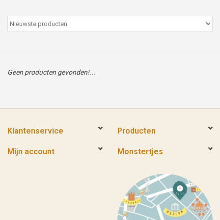
Peter/metergeschenken &
kaartjes
Cadeaubon
Geen producten gevonden!...
Naar school
Sales
Klantenservice
Producten
Merken
Mijn account
Monstertjes