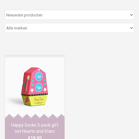
Peter/metergeschenken &
kaartjes
Cadeaubon
Naar school
Sales
Merken
Happy Socks 3-pack gift
set Hearts and Stars
€19,95