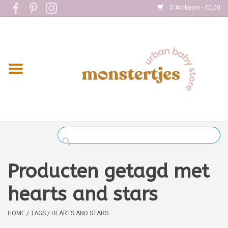
0 Artikelen - €0,00
Home
Eten
Kleding
Onderweg
Slapen
Spelen
Producten getagd met
Verzorging
hearts and stars
Boekjes
HOME
/
TAGS
/
HEARTS AND STARS