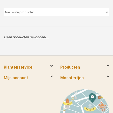
Peter/metergeschenken &
kaartjes
Cadeaubon
Geen producten gevonden!...
Naar school
Sales
Klantenservice
Producten
Merken
Mijn account
Monstertjes