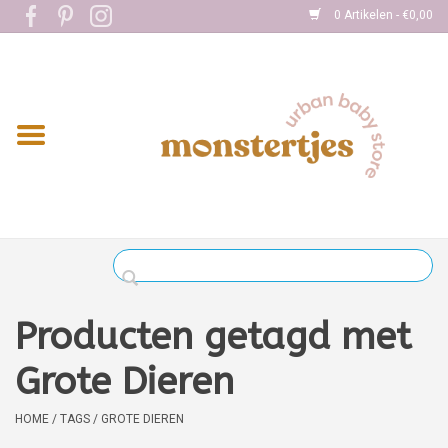
0 Artikelen - €0,00
Home
Eten
Kleding
Onderweg
Slapen
Spelen
Producten getagd met
Verzorging
Grote Dieren
Boekjes
HOME
/
TAGS
/
GROTE DIEREN