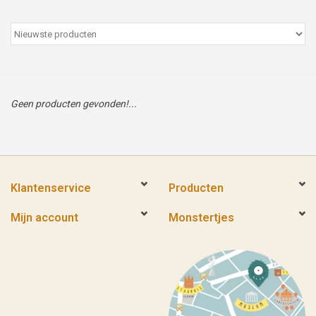
Peter/metergeschenken &
kaartjes
Cadeaubon
Geen producten gevonden!...
Naar school
Sales
Klantenservice
Producten
Merken
Mijn account
Monstertjes