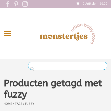
0 Artikelen - €0,00
Home
Eten
Kleding
Onderweg
Slapen
Spelen
Producten getagd met
Verzorging
fuzzy
Boekjes
HOME
/
TAGS
/
FUZZY