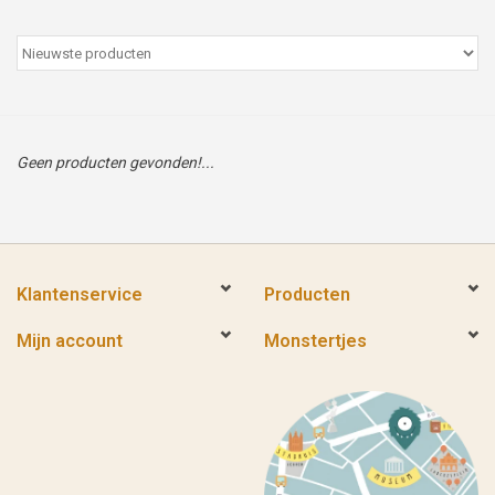
Peter/metergeschenken &
kaartjes
Cadeaubon
Geen producten gevonden!...
Naar school
Sales
Klantenservice
Producten
Merken
Mijn account
Monstertjes