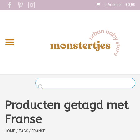
0 Artikelen - €0,00
Home
Eten
Kleding
Onderweg
Slapen
Spelen
Producten getagd met
Verzorging
Franse
Boekjes
HOME
/
TAGS
/
FRANSE