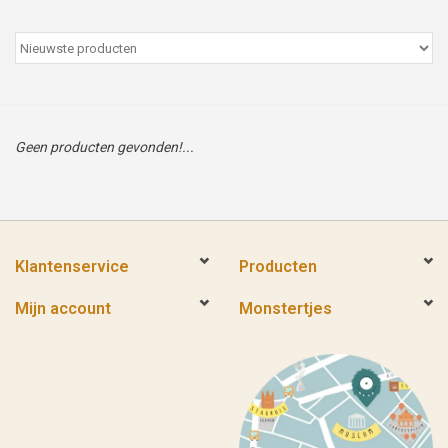
Peter/metergeschenken &
kaartjes
Cadeaubon
Geen producten gevonden!...
Naar school
Sales
Klantenservice
Producten
Merken
Mijn account
Monstertjes