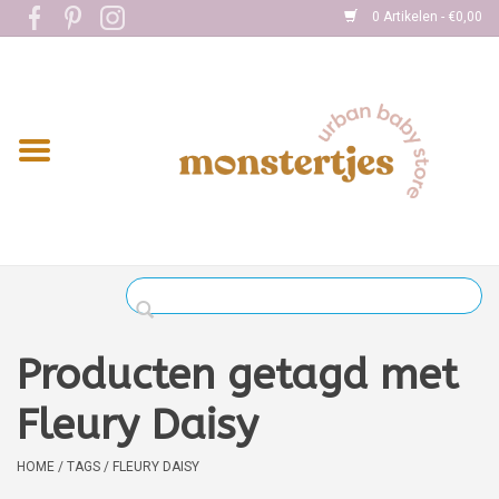
0 Artikelen - €0,00
Home
Eten
Kleding
Onderweg
Slapen
Spelen
Producten getagd met
Verzorging
Fleury Daisy
Boekjes
HOME
/
TAGS
/
FLEURY DAISY