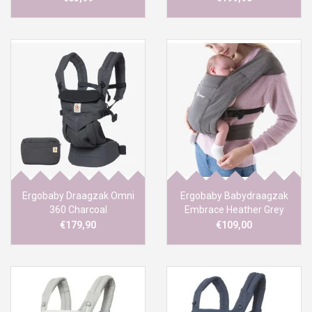
Ergobaby Draagzak Omni
Ergobaby Babydraagzak
360 Charcoal
Embrace Heather Grey
€179,90
€109,00