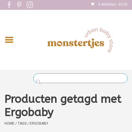
0 Artikelen - €0,00
Home
Eten
Kleding
Onderweg
Slapen
Spelen
Producten getagd met
Verzorging
Ergobaby
Boekjes
HOME
/
TAGS
/
ERGOBABY