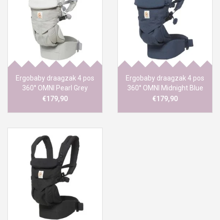
Ergobaby draagzak 4 pos
Ergobaby draagzak 4 pos
360° OMNI Pearl Grey
360° OMNI Midnight Blue
€179,90
€179,90