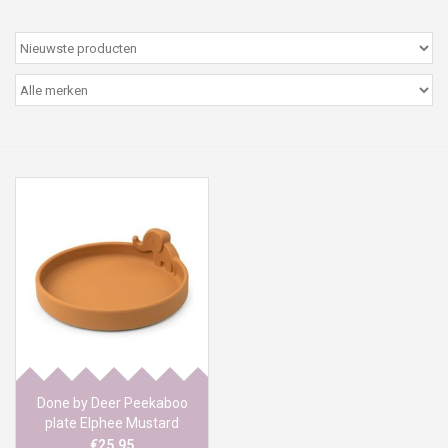
Peter/metergeschenken &
kaartjes
Cadeaubon
Naar school
Sales
Merken
Done by Deer Peekaboo
plate Elphee Mustard
€25,95