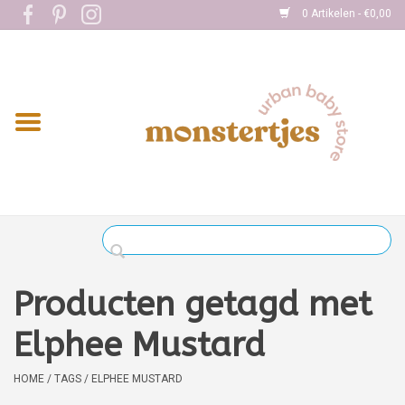
0 Artikelen - €0,00
Home
Eten
Kleding
Onderweg
Slapen
Spelen
Producten getagd met
Verzorging
Elphee Mustard
Boekjes
HOME
/
TAGS
/
ELPHEE MUSTARD