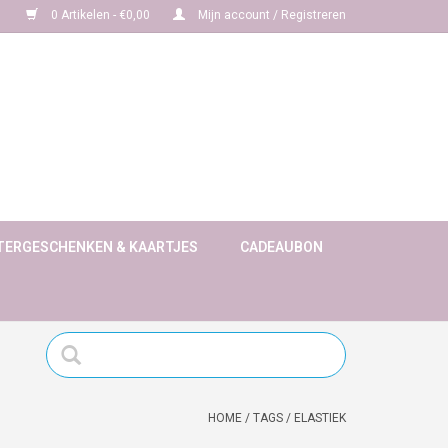
0 Artikelen - €0,00
Mijn account / Registreren
TERGESCHENKEN & KAARTJES
CADEAUBON
HOME
/
TAGS
/
ELASTIEK