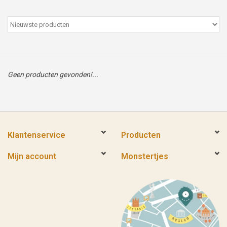
Peter/metergeschenken &
kaartjes
Cadeaubon
Geen producten gevonden!...
Naar school
Sales
Klantenservice
Producten
Merken
Mijn account
Monstertjes