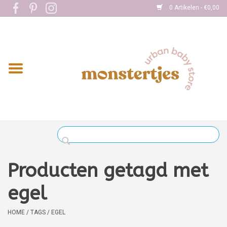
0 Artikelen - €0,00
Home
Eten
Kleding
Onderweg
Slapen
Spelen
Producten getagd met
Verzorging
egel
Boekjes
HOME
/
TAGS
/
EGEL