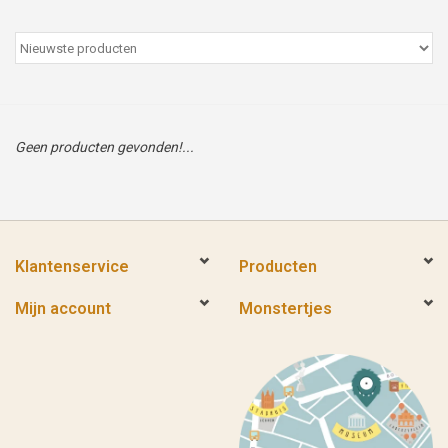
Peter/metergeschenken &
kaartjes
Cadeaubon
Geen producten gevonden!...
Naar school
Sales
Klantenservice
Producten
Merken
Mijn account
Monstertjes