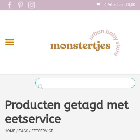
0 Artikelen - €0,00
Home
Eten
Kleding
Onderweg
Slapen
Spelen
Producten getagd met
Verzorging
eetservice
Boekjes
HOME
/
TAGS
/
EETSERVICE