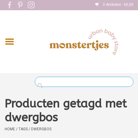
0 Artikelen - €0,00
Home
Eten
Kleding
Onderweg
Slapen
Spelen
Producten getagd met
Verzorging
dwergbos
Boekjes
HOME
/
TAGS
/
DWERGBOS