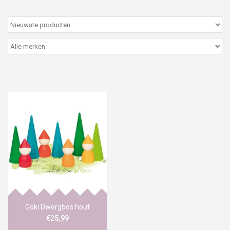
Peter/metergeschenken &
kaartjes
Cadeaubon
Naar school
Sales
Merken
Goki Dwergbos hout
€25,99