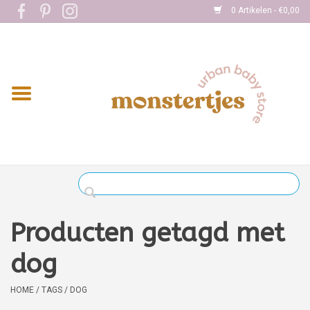
0 Artikelen - €0,00
Home
Eten
Kleding
Onderweg
Slapen
Spelen
Producten getagd met
Verzorging
dog
Boekjes
HOME
/
TAGS
/
DOG