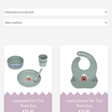
Peter/metergeschenken &
kaartjes
Cadeaubon
Naar school
Sales
Merken
Lassig Dish Set Tiny
Lassig Silicone Bib Tiny
Team Dog
Team Dog
€26,50
€16,00