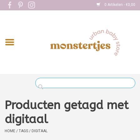
0 Artikelen - €0,00
Home
Eten
Kleding
Onderweg
Slapen
Spelen
Producten getagd met
Verzorging
digitaal
Boekjes
HOME
/
TAGS
/
DIGITAAL