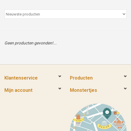
Peter/metergeschenken &
kaartjes
Cadeaubon
Geen producten gevonden!...
Naar school
Sales
Klantenservice
Producten
Merken
Mijn account
Monstertjes