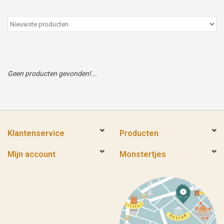
Peter/metergeschenken &
kaartjes
Cadeaubon
Geen producten gevonden!...
Naar school
Sales
Klantenservice
Producten
Merken
Mijn account
Monstertjes