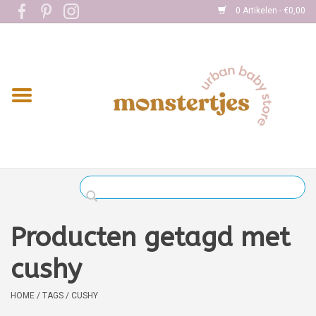
0 Artikelen - €0,00
Home
Eten
Kleding
Onderweg
Slapen
Spelen
Producten getagd met
Verzorging
cushy
Boekjes
HOME
/
TAGS
/
CUSHY