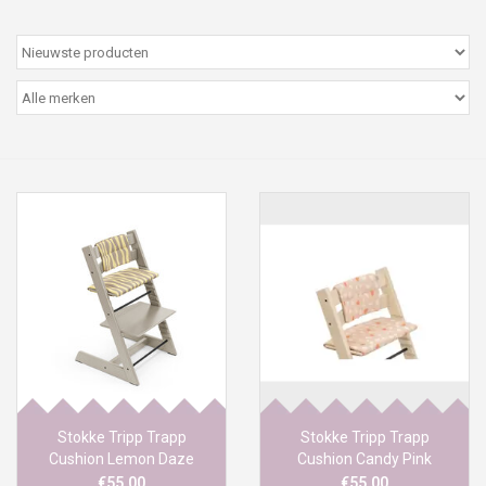
Peter/metergeschenken &
kaartjes
Cadeaubon
Naar school
Sales
Merken
Stokke Tripp Trapp
Stokke Tripp Trapp
Cushion Lemon Daze
Cushion Candy Pink
€55,00
€55,00