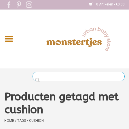
0 Artikelen - €0,00
Home
Eten
Kleding
Onderweg
Slapen
Spelen
Producten getagd met
Verzorging
cushion
Boekjes
HOME
/
TAGS
/
CUSHION