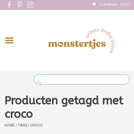
0 Artikelen - €0,00
Home
Eten
Kleding
Onderweg
Slapen
Spelen
Producten getagd met
Verzorging
croco
Boekjes
HOME
/
TAGS
/
CROCO