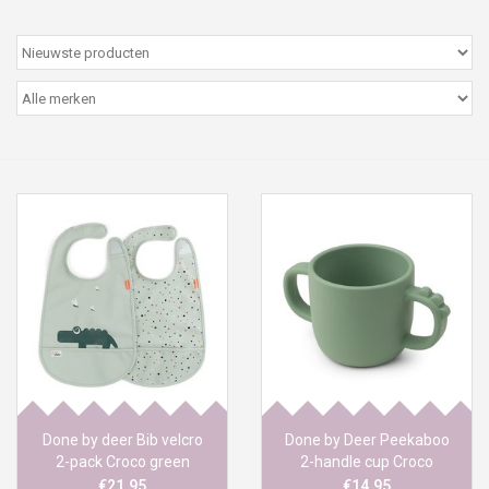
Peter/metergeschenken &
kaartjes
Cadeaubon
Naar school
Sales
Merken
Done by deer Bib velcro
Done by Deer Peekaboo
2-pack Croco green
2-handle cup Croco
Green
€21,95
€14,95