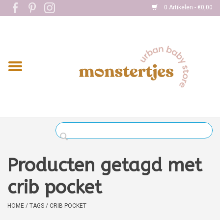
0 Artikelen - €0,00
Home
Eten
Kleding
Onderweg
Slapen
Spelen
Producten getagd met
Verzorging
crib pocket
Boekjes
HOME
/
TAGS
/
CRIB POCKET