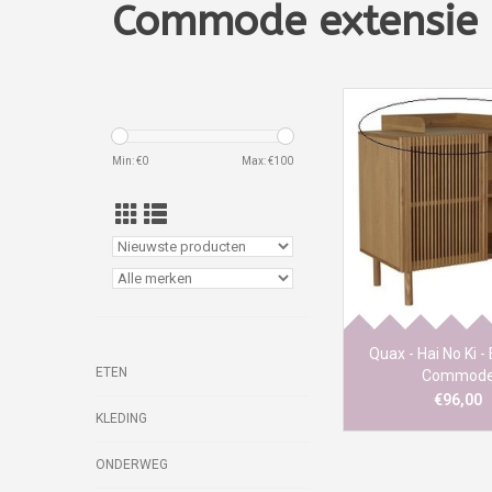
Commode extensie
Min: €
0
Max: €
100
De nieuwe meubelc
2021 van het Belgisc
prfect voor jouw mo
Extensie : als luierta
MDF gefineerd As
Beschikbaar mei
Afmetingen 55x
Quax - Hai No Ki -
ETEN
Commod
€96,00
KLEDING
ONDERWEG