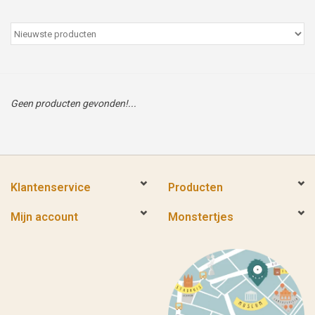
Peter/metergeschenken &
kaartjes
Cadeaubon
Geen producten gevonden!...
Naar school
Sales
Klantenservice
Producten
Merken
Mijn account
Monstertjes