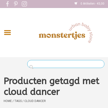
0 Artikelen - €0,00
Home
Eten
Kleding
Onderweg
Slapen
Spelen
Producten getagd met
Verzorging
cloud dancer
Boekjes
HOME
/
TAGS
/
CLOUD DANCER